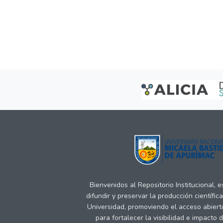
Bienvenidos al Repositorio Institucional, 
difundir y preservar la producción científic
Universidad, promoviendo el acceso abiert
para fortalecer la visibilidad e impacto 