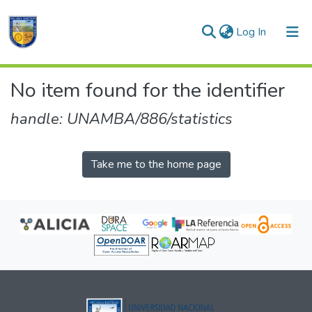
(current)
Log In
Communities & Collections
No item found for the identifier
All of DSpace
handle: UNAMBA/886/statistics
Take me to the home page