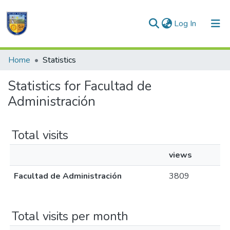
(current)
Log In
Communities & Collections
Home
Statistics
All of DSpace
Statistics for Facultad de
Administración
Total visits
views
Facultad de Administración
3809
Total visits per month