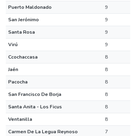
Puerto Maldonado
9
San Jerónimo
9
Santa Rosa
9
Virú
9
Ccochaccasa
8
Jaén
8
Pacocha
8
San Francisco De Borja
8
Santa Anita - Los Ficus
8
Ventanilla
8
Carmen De La Legua Reynoso
7