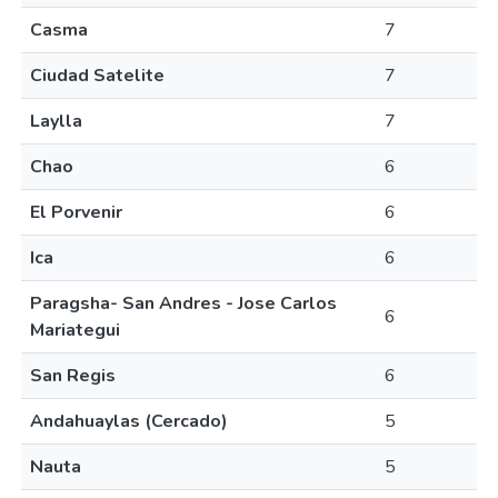
Casma
7
Ciudad Satelite
7
Laylla
7
Chao
6
El Porvenir
6
Ica
6
Paragsha- San Andres - Jose Carlos
6
Mariategui
San Regis
6
Andahuaylas (Cercado)
5
Nauta
5