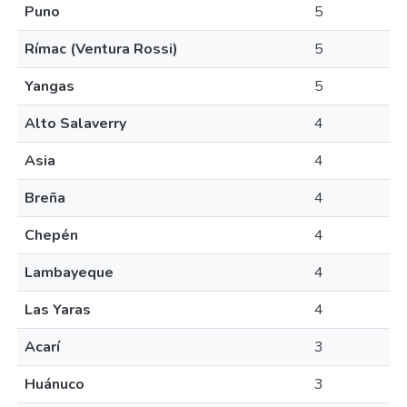
Puno
5
Rímac (Ventura Rossi)
5
Yangas
5
Alto Salaverry
4
Asia
4
Breña
4
Chepén
4
Lambayeque
4
Las Yaras
4
Acarí
3
Huánuco
3