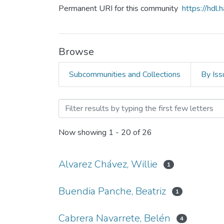
Permanent URI for this community
https://hdl
Browse
Subcommunities and Collections
By Iss
Browsing Escuela de Posg
Now showing
1 - 20 of 26
Alvarez Chávez, Willie
1
Buendia Panche, Beatriz
1
Cabrera Navarrete, Belén
4