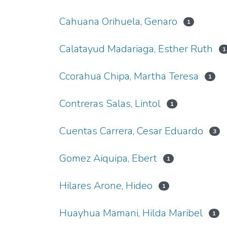
Cahuana Orihuela, Genaro
1
Calatayud Madariaga, Esther Ruth
1
Ccorahua Chipa, Martha Teresa
1
Contreras Salas, Lintol
1
Cuentas Carrera, Cesar Eduardo
3
Gomez Aiquipa, Ebert
1
Hilares Arone, Hideo
1
Huayhua Mamani, Hilda Maribel
1