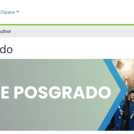
 DSpace
uthor
ado