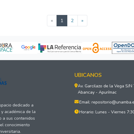
(current)
«
1
2
»
UBICANOS
Av. Garcilazo de la Vega S/N
Abancay - Apurímac
Email: repositorio@unamba.
espacio dedicado a
a y académica de la
Horario: Lunes - Viernes 7:3
o a sus contenidos
del conocimiento
versitaria.