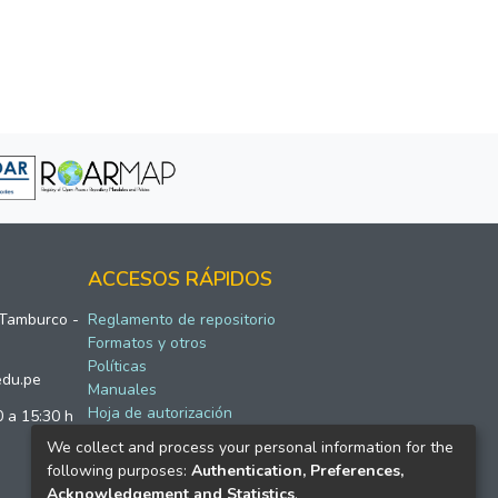
ACCESOS RÁPIDOS
 Tamburco -
Reglamento de repositorio
Formatos y otros
Políticas
edu.pe
Manuales
Hoja de autorización
0 a 15:30 h
We collect and process your personal information for the
following purposes:
Authentication, Preferences,
Acknowledgement and Statistics
.