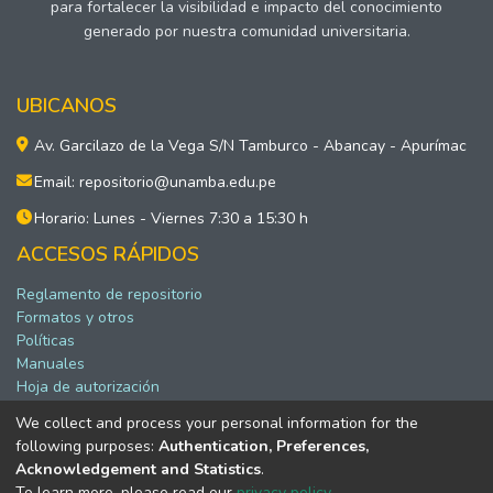
para fortalecer la visibilidad e impacto del conocimiento
generado por nuestra comunidad universitaria.
UBICANOS
Av. Garcilazo de la Vega S/N Tamburco - Abancay - Apurímac
Email: repositorio@unamba.edu.pe
Horario: Lunes - Viernes 7:30 a 15:30 h
ACCESOS RÁPIDOS
Reglamento de repositorio
Formatos y otros
Políticas
Manuales
Hoja de autorización
We collect and process your personal information for the
following purposes:
Authentication, Preferences,
Software DSpace copyright © 2002-2026 LYRASIS
Acknowledgement and Statistics
.
Configuración de cookies
To learn more, please read our
privacy policy
.