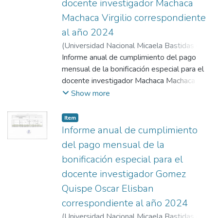
docente investigador Machaca
Machaca Virgilio correspondiente
al año 2024
(
Universidad Nacional Micaela Bastidas de
Apurímac
Informe anual de cumplimiento del pago
,
2025-02-03
)
Machaca Machaca,
Virgilio
mensual de la bonificación especial para el
docente investigador Machaca Machaca
Virgilio correspondiente al año 2024.
Show more
Anexos 1, 2 y 3.
Item
Informe anual de cumplimiento
del pago mensual de la
bonificación especial para el
docente investigador Gomez
Quispe Oscar Elisban
correspondiente al año 2024
(
Universidad Nacional Micaela Bastidas de