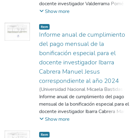
docente investigador Valderrama Pomé
Aldo Alim correspondiente al año 2024.
Show more
Anexos 1, 2 y 3.
Item
Informe anual de cumplimiento
del pago mensual de la
bonificación especial para el
docente investigador Ibarra
Cabrera Manuel Jesus
correspondiente al año 2024
(
Universidad Nacional Micaela Bastidas de
Apurímac
Informe anual de cumplimiento del pago
,
2025-02-03
)
Ibarra Cabrera,
Manuel Jesus
mensual de la bonificación especial para el
docente investigador Ibarra Cabrera Manuel
Jesus correspondiente al año 2024. Anexos
Show more
1, 2 y 3
Item