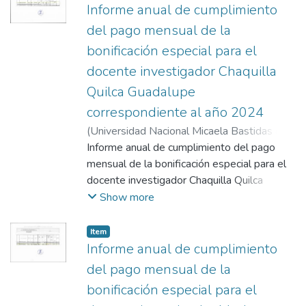
Informe anual de cumplimiento
del pago mensual de la
bonificación especial para el
docente investigador Chaquilla
Quilca Guadalupe
correspondiente al año 2024
(
Universidad Nacional Micaela Bastidas de
Apurímac
Informe anual de cumplimiento del pago
,
2025-02-03
)
Chaquilla Quilca,
Guadalupe
mensual de la bonificación especial para el
docente investigador Chaquilla Quilca
Guadalupe correspondiente al año 2024.
Show more
Anexos 1, 2 y 3
Item
Informe anual de cumplimiento
del pago mensual de la
bonificación especial para el