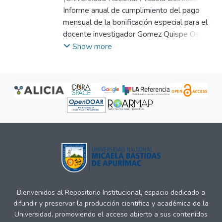
Apurímac
Informe anual de cumplimiento del pago
,
2025-02-03
)
Gomez Quispe,
Oscar Elisban
mensual de la bonificación especial para el
docente investigador Gomez Quispe Oscar
Elisban correspondiente al año 2024.
Show more
Anexos 1, 2 y 3
Bienvenidos al Repositorio Institucional, espacio dedicado a
difundir y preservar la producción científica y académica de la
Universidad, promoviendo el acceso abierto a sus contenidos