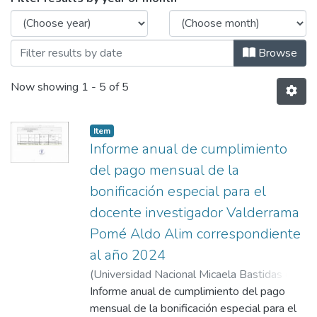
Browse
Now showing
1 - 5 of 5
Item
Informe anual de cumplimiento
del pago mensual de la
bonificación especial para el
docente investigador Valderrama
Pomé Aldo Alim correspondiente
al año 2024
(
Universidad Nacional Micaela Bastidas de
Apurímac
Informe anual de cumplimiento del pago
,
2025-02-03
)
Valderrama Pomé,
Aldo Alim
mensual de la bonificación especial para el