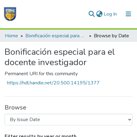
(current)
Log In
Communities & Collections
Home
Bonificación especial para el docente investigador
Browse by Date
All of DSpace
Bonificación especial para el
docente investigador
Permanent URI for this community
https://hdl.handle.net/20.500.14195/1377
Browse
Browsing Bonificación especial para el d
Filter results by year or month