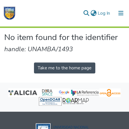
(current)
Log In
Communities & Collections
No item found for the identifier
All of DSpace
handle: UNAMBA/1493
Take me to the home page