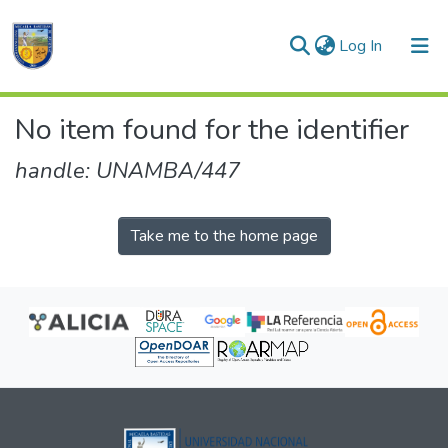
(current)
Log In
Communities & Collections
No item found for the identifier
All of DSpace
handle: UNAMBA/447
Take me to the home page