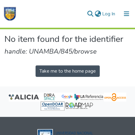
(current)
Log In
Communities & Collections
No item found for the identifier
All of DSpace
handle: UNAMBA/845/browse
Take me to the home page