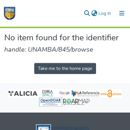
(current)
Log In
Communities & Collections
No item found for the identifier
All of DSpace
handle: UNAMBA/845/browse
Take me to the home page