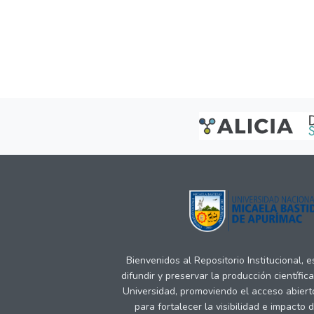
Bienvenidos al Repositorio Institucional, 
difundir y preservar la producción científic
Universidad, promoviendo el acceso abiert
para fortalecer la visibilidad e impacto 