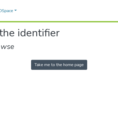
 DSpace
the identifier
owse
Take me to the home page