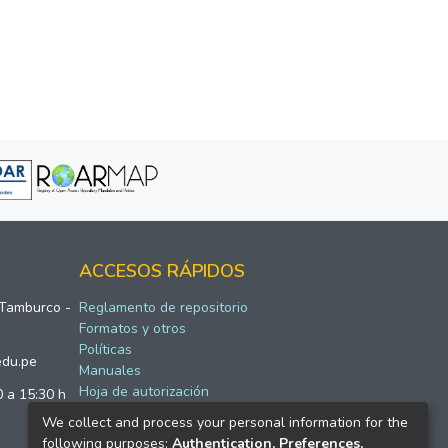
ACCESOS RÁPIDOS
 Tamburco -
Reglamento de repositorio
Formatos y otros
Políticas
edu.pe
Manuales
Hoja de autorización
0 a 15:30 h
We collect and process your personal information for the
following purposes:
Authentication, Preferences,