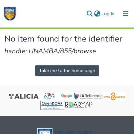
(current)
Log In
Communities & Collections
No item found for the identifier
All of DSpace
handle: UNAMBA/855/browse
Take me to the home page