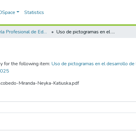
 DSpace
Statistics
Escuela Profesional de Educación Inicial Intercultural Bilingüe: Primera y Segunda Infancia
Uso de pictogramas en el desarrollo de las competencias comunicativas en niños de una Institución Educativa del nivel inicial, Abancay- 2025
y for the following item:
Uso de pictogramas en el desarrollo de
 2025
-Escobedo-Miranda-Neyka-Katiuska.pdf