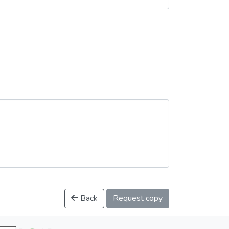
Back
Request copy