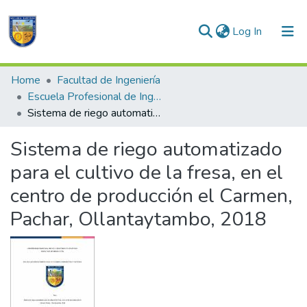
(current)
Log In
Communities & Collections
Home
Facultad de Ingeniería
Escuela Profesional de Ingeniería Informática y Sistemas
All of DSpace
Sistema de riego automatizado para el cultivo de la fresa, en el centro de producción el Carmen, Pachar, Ollantaytambo, 2018
Statistics
Sistema de riego automatizado
para el cultivo de la fresa, en el
centro de producción el Carmen,
Pachar, Ollantaytambo, 2018