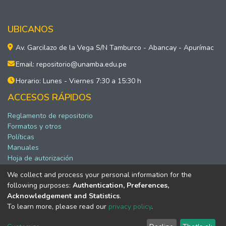
UBICANOS
Av. Garcilazo de la Vega S/N Tamburco - Abancay - Apurímac
Email: repositorio@unamba.edu.pe
Horario: Lunes - Viernes 7:30 a 15:30 h
ACCESOS RÁPIDOS
Reglamento de repositorio
Formatos y otros
Políticas
Manuales
Hoja de autorización
We collect and process your personal information for the
following purposes:
Authentication, Preferences,
Software DSpace copyright © 2002-2026 LYRASIS
Acknowledgement and Statistics
.
Configuración de cookies
To learn more, please read our
privacy policy
.
Política de privacidad
Acuerdo de usuario final