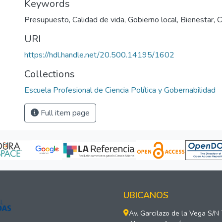
Keywords
Presupuesto
,
Calidad de vida
,
Gobierno local
,
Bienestar
,
C
URI
https://hdl.handle.net/20.500.14195/1602
Collections
Escuela Profesional de Ciencia Política y Gobernabilidad
Full item page
UBICANOS
Av. Garcilazo de la Vega S/N