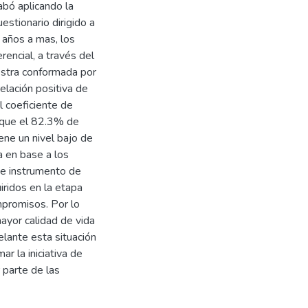
abó aplicando la
stionario dirigido a
 años a mas, los
encial, a través del
estra conformada por
elación positiva de
l coeficiente de
n que el 82.3% de
ene un nivel bajo de
ca en base a los
te instrumento de
ridos en la etapa
mpromisos. Por lo
ayor calidad de vida
lante esta situación
r la iniciativa de
r parte de las