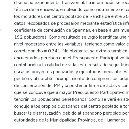
diseño no experimental transversal. La información se rec
técnica de la encuesta, empleando como instrumento el cue
los moradores del centro poblado de Rancha de entre 25
)
datos recopilados se procesaron mediante estadística infer
df
coeficiente de correlación de Sperman, en base a una mu
192 pobladores. Como resultado se logró identificar una r
nivel moderado entre las variables, teniendo como valor e
correlación rho = 0.341. No obstante, se extrajo tambié
encuestados perciben que el Presupuesto Participativo ti
contribución a la calidad de vida, este resultado se justifi
escasos proyectos priorizados y ejecutados mediante es
gestión y al notable incumplimiento de compromisos adqui
de concertación del PP y la posterior firma de actas y co
que se concluye que a mayor Presupuesto Participativo m
tendrán los pobladores beneficiarios. Como se verá en ade
condujo a los propios ciudadanos del centro poblado a toma
buscar la distritalización, debido al abandono percibido po
autoridades de la Municipalidad Provincial de Huamanga