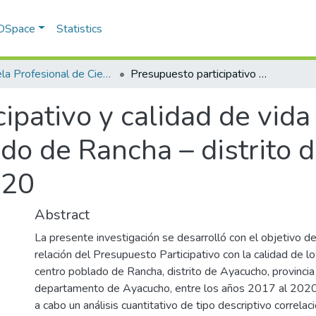
 DSpace
Statistics
Escuela Profesional de Ciencia Política y Gobernabilidad
Presupuesto participativo y calidad de vida de los pobladores en el Centro Poblado de Rancha – distrito de Ayacucho, periodo 2017 – 2020
ipativo y calidad de vida
do de Rancha – distrito 
020
Abstract
La presente investigación se desarrolló con el objetivo d
relación del Presupuesto Participativo con la calidad de l
centro poblado de Rancha, distrito de Ayacucho, provinc
departamento de Ayacucho, entre los años 2017 al 2020.
a cabo un análisis cuantitativo de tipo descriptivo correla