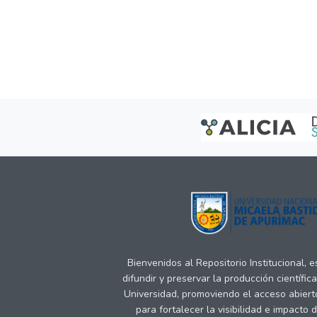
Bienvenidos al Repositorio Institucional, 
difundir y preservar la producción científic
Universidad, promoviendo el acceso abiert
para fortalecer la visibilidad e impacto 