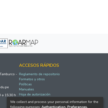
ACCESOS RÁPIDOS
 Tamburco -
Reglamento de repositorio
Formatos y otros
Políticas
edu.pe
Manuales
Hoja de autorización
0 a 15:30 h
We collect and process your personal information for the
following purposes:
Authentication, Preferences,