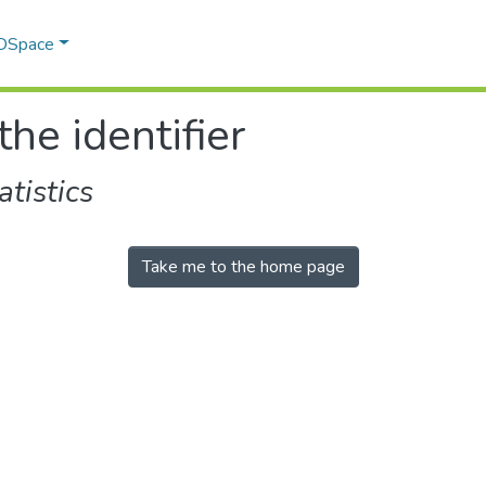
 DSpace
the identifier
tistics
Take me to the home page