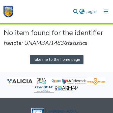
(current)
Log In
Communities & Collections
No item found for the identifier
All of DSpace
handle: UNAMBA/1483/statistics
Take me to the home page