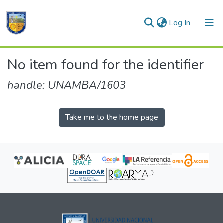
(current)
Log In
Communities & Collections
No item found for the identifier
All of DSpace
handle: UNAMBA/1603
Take me to the home page