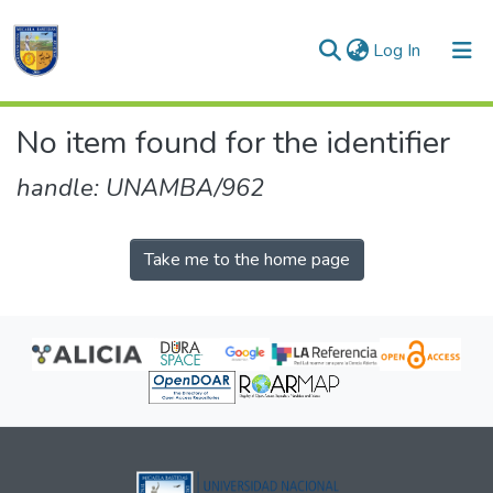
(current)
Log In
Communities & Collections
No item found for the identifier
All of DSpace
handle: UNAMBA/962
Take me to the home page