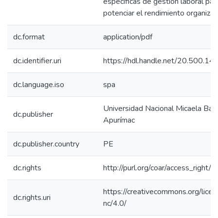
específicas de gestión laboral par
potenciar el rendimiento organizac
dc.format
application/pdf
dc.identifier.uri
https://hdl.handle.net/20.500.1
dc.language.iso
spa
Universidad Nacional Micaela Bas
dc.publisher
Apurímac
dc.publisher.country
PE
dc.rights
http://purl.org/coar/access_right/c
https://creativecommons.org/lice
dc.rights.uri
nc/4.0/