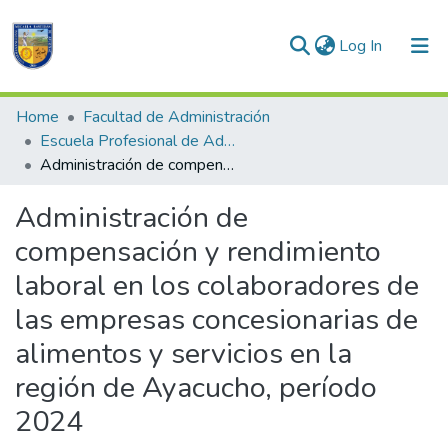
(current)
Log In
Communities & Collections
Home
Facultad de Administración
Escuela Profesional de Administración
All of DSpace
Administración de compensación y rendimiento laboral en los colaboradores de las empresas concesionarias de alimentos y servicios en la región de Ayacucho, período 2024
Statistics
Administración de
compensación y rendimiento
laboral en los colaboradores de
las empresas concesionarias de
alimentos y servicios en la
región de Ayacucho, período
2024