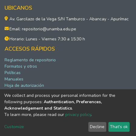
UBICANOS
Av. Garcilazo de la Vega S/N Tamburco - Abancay - Apurímac
Email: repositorio@unamba.edu.pe
Horario: Lunes - Viernes 7:30 a 15:30 h
ACCESOS RÁPIDOS
Reglamento de repositorio
Formatos y otros
Políticas
Manuales
Hoja de autorización
We collect and process your personal information for the
following purposes:
Authentication, Preferences,
Software DSpace copyright © 2002-2026 LYRASIS
Acknowledgement and Statistics
.
Configuración de cookies
To learn more, please read our
privacy policy
.
Política de privacidad
Acuerdo de usuario final
Customize
Decline
That's ok
Enviar Sugerencias