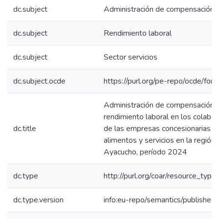
dc.subject
Administración de compensación
dc.subject
Rendimiento laboral
dc.subject
Sector servicios
dc.subject.ocde
https://purl.org/pe-repo/ocde/for
Administración de compensación 
rendimiento laboral en los colabo
dc.title
de las empresas concesionarias d
alimentos y servicios en la región
Ayacucho, período 2024
dc.type
http://purl.org/coar/resource_type
dc.type.version
info:eu-repo/semantics/published