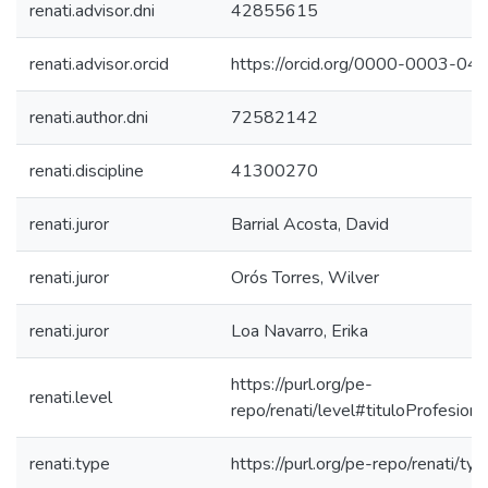
renati.advisor.dni
42855615
renati.advisor.orcid
https://orcid.org/0000-0003-0
renati.author.dni
72582142
renati.discipline
41300270
renati.juror
Barrial Acosta, David
renati.juror
Orós Torres, Wilver
renati.juror
Loa Navarro, Erika
https://purl.org/pe-
renati.level
repo/renati/level#tituloProfesiona
renati.type
https://purl.org/pe-repo/renati/ty