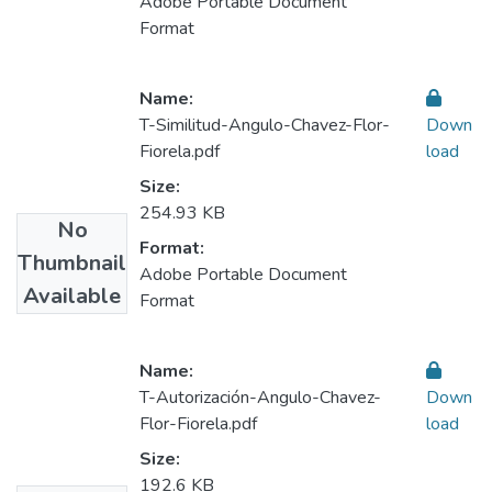
Adobe Portable Document
Format
Name:
T-Similitud-Angulo-Chavez-Flor-
Down
Fiorela.pdf
load
Size:
254.93 KB
No
Format:
Thumbnail
Adobe Portable Document
Available
Format
Name:
T-Autorización-Angulo-Chavez-
Down
Flor-Fiorela.pdf
load
Size:
192.6 KB