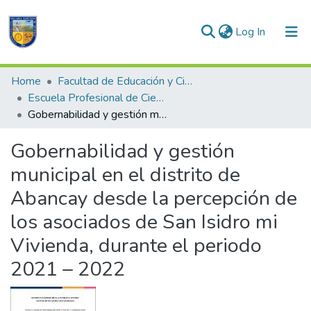
(current)
Log In
Communities & Collections
Home
Facultad de Educación y Ciencias Sociales
Escuela Profesional de Ciencia Política y Gobernabilidad
All of DSpace
Gobernabilidad y gestión municipal en el distrito de Abancay desde la percepción de los asociados de San Isidro mi Vivienda, durante el periodo 2021 – 2022
Statistics
Gobernabilidad y gestión
municipal en el distrito de
Abancay desde la percepción de
los asociados de San Isidro mi
Vivienda, durante el periodo
2021 – 2022