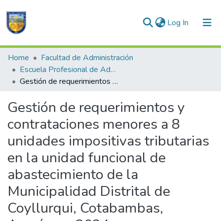
(current)
Log In
Communities & Collections
Home
Facultad de Administración
Escuela Profesional de Administración
All of DSpace
Gestión de requerimientos y contrataciones menores a 8 unidades impositivas tributarias en la unidad funcional de abastecimiento de la Municipalidad Distrital de Coyllurqui, Cotabambas, Apurímac, 2024
Statistics
Gestión de requerimientos y
contrataciones menores a 8
unidades impositivas tributarias
en la unidad funcional de
abastecimiento de la
Municipalidad Distrital de
Coyllurqui, Cotabambas,