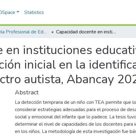
 DSpace
Statistics
Escuela Profesional de Educación Inicial Intercultural Bilingüe: Primera y Segunda Infancia
Capacidad docente en instituciones educativas públicas y privadas de educación inicial en la identificación de niños con trastorno del espectro autista, Abancay 2025
en instituciones educati
ión inicial en la identifi
ectro autista, Abancay 20
Abstract
La detección temprana de un niño con TEA permite que l
considerar estrategias adecuadas para el proceso de desar
social y emocional del infante que lo padece. La tesis tu
determinar el nivel de capacidades de los docentes para id
en los niños. La metodología de esta investigación fue bá