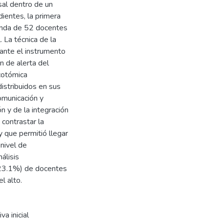
sal dentro de un
ientes, la primera
gunda de 52 docentes
. La técnica de la
iante el instrumento
n de alerta del
icotómica
distribuidos en sus
comunicación y
ón y de la integración
 contrastar la
 que permitió llegar
 nivel de
álisis
(23.1%) de docentes
l alto.
va inicial