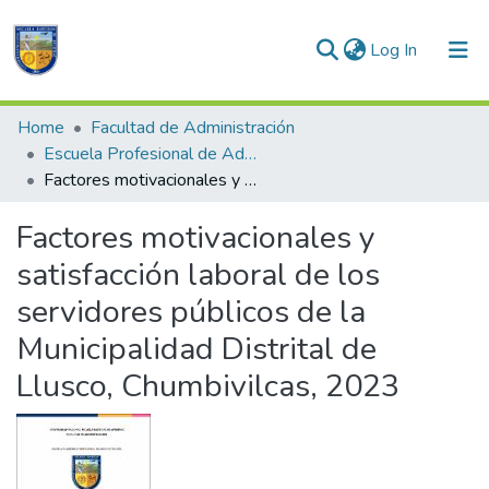
(current)
Log In
Communities & Collections
Home
Facultad de Administración
Escuela Profesional de Administración
All of DSpace
Factores motivacionales y satisfacción laboral de los servidores públicos de la Municipalidad Distrital de Llusco, Chumbivilcas, 2023
Statistics
Factores motivacionales y
satisfacción laboral de los
servidores públicos de la
Municipalidad Distrital de
Llusco, Chumbivilcas, 2023