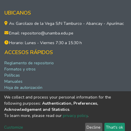
UBICANOS
Av. Garcilazo de la Vega S/N Tamburco - Abancay - Apurímac
Email: repositorio@unamba.edu.pe
Horario: Lunes - Viernes 7:30 a 15:30 h
ACCESOS RÁPIDOS
Reglamento de repositorio
Formatos y otros
Políticas
Manuales
Hoja de autorización
We collect and process your personal information for the
following purposes:
Authentication, Preferences,
Software DSpace copyright © 2002-2026 LYRASIS
Acknowledgement and Statistics
.
Configuración de cookies
To learn more, please read our
privacy policy
.
Política de privacidad
Acuerdo de usuario final
Customize
Decline
That's ok
Enviar Sugerencias