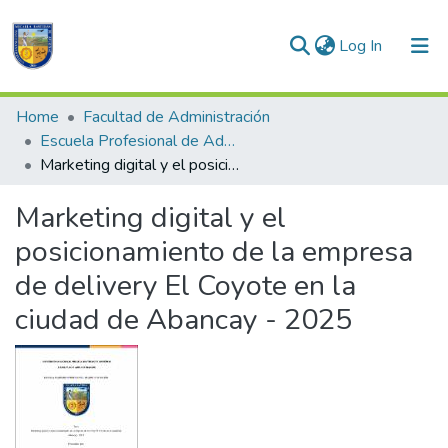
(current)
Log In
Communities & Collections
Home
Facultad de Administración
Escuela Profesional de Administración
All of DSpace
Marketing digital y el posicionamiento de la empresa de delivery El Coyote en la ciudad de Abancay - 2025
Statistics
Marketing digital y el
posicionamiento de la empresa
de delivery El Coyote en la
ciudad de Abancay - 2025