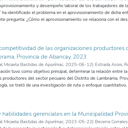
ben tomar en cuenta son los ambientes reducidos, equipos desact
dón
 “Aprovisionamiento y desempeño laboral de los trabajadores de la
obrecarga laboral.
ha identificado el problema en el aprovisionamiento de dicha en
ente pregunta: ¿Cómo el aprovisionamiento se relaciona con el de
unicipalidad Distrital de Cotaruse, año 2016? Ante la problemáti
 la siguiente hipótesis: El aprovisionamiento se relaciona posit
de la Municipalidad Distrital de Cotaruse, año 2016. Este trabajo 
r de qué manera el aprovisionamiento se relaciona con el desemp
 competitividad de las organizaciones productores 
Distrital de Cotaruse, año 2016. Por otro lado se tiene que esta i
brama, Provincia de Abancay, 2023
nvestigación es descriptiva – correlacional. El método utilizado ha 
al Micaela Bastidas de Apurímac
,
2025-06-12
)
Estrada Aroni, 
mpuesta por 27trabajadores de la Municipalidad Distrital de Cot
ación tuvo como objetivo principal, determinar la relación entre la
abajadores de la entidad. Las técnicas utilizadas para tener la inf
es productores del sector pecuario del Distrito de Lambrama, Pro
formación y análisis documental. Como corolario del trabajo se t
gía, se trató de una investigación de ruta o enfoque cuantitativo, 
o porque el 92.5% de trabajadores indicó que siempre, casi siem
l y un diseño de estudio no experimental de corte transversal. La
e relaciona positivamente con el desempeño laboral.
rios. Se utilizó la técnica de la encuesta y el instrumento emple
una escala tipo Likert, para su confiabilidad se determinó median
 un valor de 0,817 para la variable de asociatividad y 0,853 para
habilidades gerenciales en la Municipalidad Prov
la presente investigación se concluyó que existe una relación entr
al Micaela Bastidas de Apurímac
,
2023-05-22
)
Becerra Corrales
s organizaciones productoras del sector pecuario, al ser evaluad