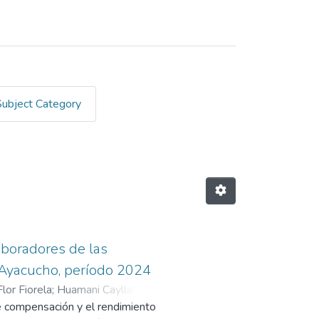
Subject Category
aboradores de las
e Ayacucho, período 2024
lor Fiorela
;
Huamani Cayllahua,
de compensación y el rendimiento