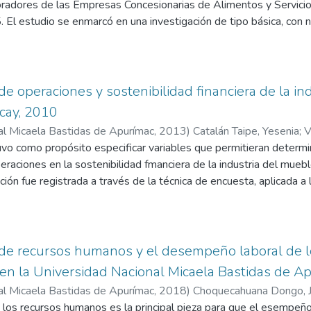
boradores de las Empresas Concesionarias de Alimentos y Servici
 El estudio se enmarcó en una investigación de tipo básica, con ni
te transversal. La población estuvo conformada por 90 colabora
a, seleccionada mediante un muestreo por conveniencia. Para la r
ados y confiables, orientados a medir las dimensiones de compen
el rendimiento en la tarea, el rendimiento contextual y los com
de operaciones y sostenibilidad financiera de la in
nciaron una relación positiva, moderada y estadísticamente signifi
cay, 2010
ndimiento laboral global (ρ = 0.528; p < 0.001). Asimismo, se enc
al Micaela Bastidas de Apurímac
,
2013
)
Catalán Taipe, Yesenia
;
V
tiva entre la compensación y el rendimiento en la tarea (ρ = 0.63
uvo como propósito especificar variables que permitieran determina
al (ρ = 0.619; p < 0.001). En cuanto a los comportamientos cont
eraciones en la sostenibilidad fmanciera de la industria del mueb
icativa (ρ = –0.061; p = 0.569). En conclusión, la compensación s
ación fue registrada a través de la técnica de encuesta, aplicada a
n sus dimensiones de tarea y contexto, mientras que los comp
ogró identificar el nivel de sostenibilidad financiera en relación 
actores. Se recomienda a las ECAS implementar políticas de comp
diseño de proceso y diseño de trabajo que tiene este sector indu
ón laboral para potenciar el rendimiento organizacional.
 operaciones en cada una de las industria se llegó a las siguiente
u producción en el uso racional de sus recursos considerando el 
 de recursos humanos y el desempeño laboral de l
uado, ya que la producción se enfoca a pedidos específicos de cad
 en la Universidad Nacional Micaela Bastidas de A
r, acabado, e inclusive el tipo de madera a usar; también el cont
al Micaela Bastidas de Apurímac
,
2018
)
Choquecahuana Dongo, J
ionado estrictamente al tipo de producción usado que en la gran
 los recursos humanos es la principal pieza para que el esempeño
ián