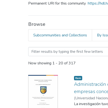
Permanent URI for this community
https://hdl
Browse
Subcommunities and Collections
By Iss
Browsing Facultad de Admi
Now showing
1 - 20 of 317
Item
Administración 
empresas conces
(
Universidad Nacion
Josue
La investigación tuv