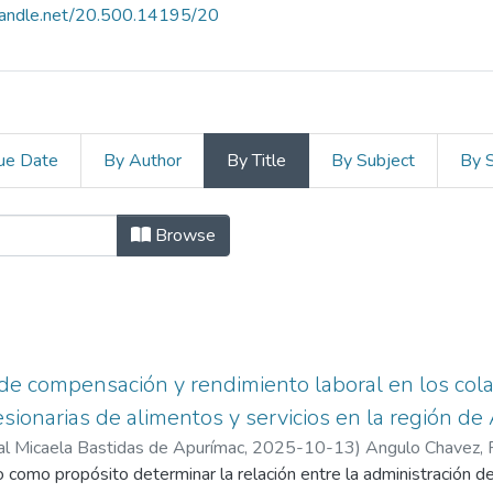
.handle.net/20.500.14195/20
ue Date
By Author
By Title
By Subject
By 
nistración by Title
Browse
de compensación y rendimiento laboral en los col
ionarias de alimentos y servicios en la región d
al Micaela Bastidas de Apurímac
,
2025-10-13
)
Angulo Chavez, F
o como propósito determinar la relación entre la administración 