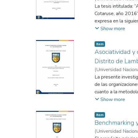
negativas que se de
Chahuaylla, José Ab
La tesis intitulada:
colaboración y una s
Cotaruse, año 2016” 
expresa en la sigui
trabajadores de la M
Show more
de la formulación de
de los trabajadores 
Item
objetivo: Determina
Asociatividad y
de la Municipalidad 
Distrito de Lam
básica. El nivel de i
(
Universidad Nacion
población estuvo co
La presente investig
constituida por 27 tr
de las organizacion
encuesta, toma de in
cuanto a la metodolo
importante está dad
alcance correlaciona
Show more
aprovisionamiento s
84 productores pecua
30 ítems, basado en 
Item
Cronbach, obteniendo
Benchmarking y 
este mismo sentido, 
(
Universidad Nacion
competitividad de la