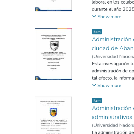
laboral en los cola
durante el año 2025.
experimental de cor
Show more
constituyó la muestr
cuestionarios valid
Item
emocional, así como 
Administración 
Los resultados evide
ciudad de Aban
compensación y el re
(
Universidad Nacion
moderada y significa
Esta investigación t
rendimiento contextu
administración de op
negativa y no signif
tal efecto, la inform
desempeño laboral e
Como resultados, se l
Show more
responden a otros f
diseño de producto, 
específicas de gesti
la administración de
Item
industrias enfocan s
Administración
trabajo, el más adec
administrativos
modelo, tamaño, colo
(
Universidad Nacion
horas hombre) relac
Nelly
La administración de
;
Oré Leiva, Jul