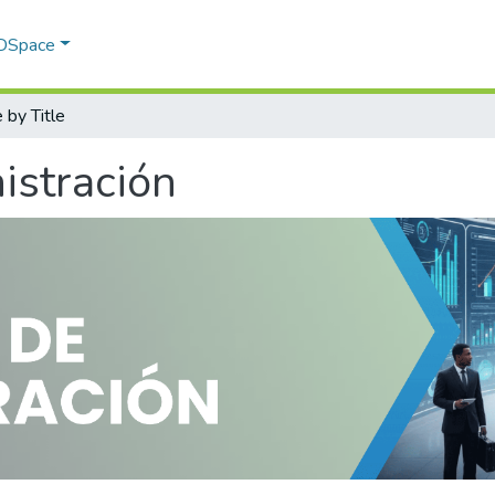
 DSpace
by Title
istración